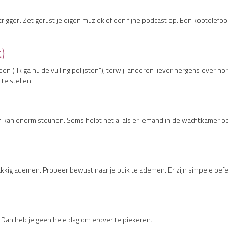
trigger’. Zet gerust je eigen muziek of een fijne podcast op. Een koptelefo
)
(“Ik ga nu de vulling polijsten”), terwijl anderen liever nergens over h
te stellen.
 kan enorm steunen. Soms helpt het al als er iemand in de wachtkamer op 
kig ademen. Probeer bewust naar je buik te ademen. Er zijn simpele oefen
. Dan heb je geen hele dag om erover te piekeren.