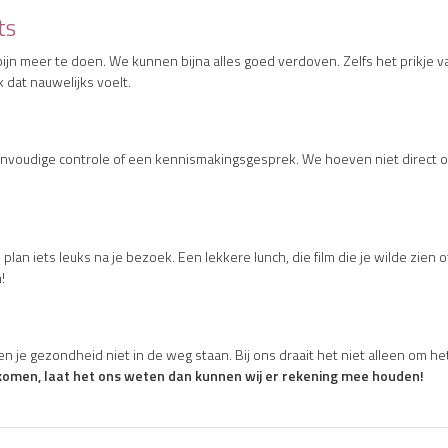
ts
jn meer te doen. We kunnen bijna alles goed verdoven. Zelfs het prikje 
 dat nauwelijks voelt.
envoudige controle of een kennismakingsgesprek. We hoeven niet direct 
 plan iets leuks na je bezoek. Een lekkere lunch, die film die je wilde zien
!
h en je gezondheid niet in de weg staan. Bij ons draait het niet alleen om 
te komen, laat het ons weten dan kunnen wij er rekening mee houden!