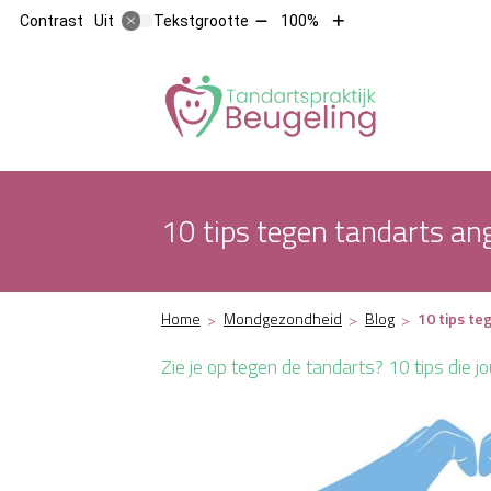
Tekst
Tekst
Contrast
Tekstgrootte
100%
Uit
verkleinen
vergroten
met
met
10%
10%
Hoofdm
10 tips tegen tandarts an
Home
Mondgezondheid
Blog
10 tips te
Zie je op tegen de tandarts? 10 tips die 