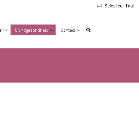
Selecteer Taal
en
Mondgezondheid
Contact
Voor
Mondgezondheid
Contact
patiënten
submenu
submenu
submenu