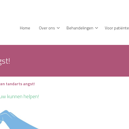
enu
Home
Over ons
Behandelingen
Voor patiënt
Over
Behandelingen
ons
submenu
submenu
gst!
gen tandarts angst!
jouw kunnen helpen!