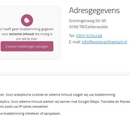
Adresgegevens
Groningerweg 93-95
9766 TM Eelderwolde
U heeft geen toestemming gegeven
voor
externe inhoud
die nodig is
Tel:
(050) 5254248
om dit te zien.
E-mail:
info@eenprachtigelach.nl
Cookie-instellingen wijzigen
en. Voor analytische cookies en externe inhoud vragen wij uw toestemming.
tics. Voor externe inhoud werken wij samen met Google (Maps, Translate en Reviews)
ens zoals uw IP-adres verwerken.
uw toestemming intrekken of aanpassen.