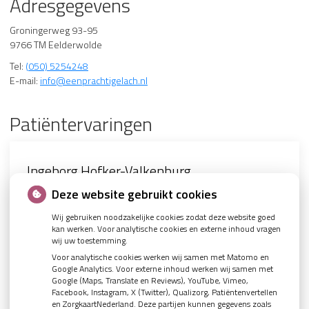
Adresgegevens
Groningerweg 93-95
9766 TM Eelderwolde
Tel:
(050) 5254248
E-mail:
info@eenprachtigelach.nl
Patiëntervaringen
Ingeborg Hofker-Valkenburg
Beoordeling 9.2
Beoordeling 9.7
Beoordeling 9.7
Beoordeling 9.8
Paula
Ingeborg Hofker-Valkenburg
14 maart 2026
12 maart 2026
31 januari 2026
17 oktober 2025
5 sterren!
Deze website gebruikt cookies
Wij gebruiken noodzakelijke cookies zodat deze website goed
kan werken. Voor analytische cookies en externe inhoud vragen
Jeske is al meer dan 20 jaar mijn fantastische tandarts.
Deskundige en vriendelijke tandarts. Bij de recente afspraak
Zeer tevreden met zowel tandarts als mondhygiëniste.
Ik ben goed en snel geholpen. Er werd goed uitgelegd wat er
Extreem kundige tandarts en altijd prettig geholpen door de
Vriendelijk en professioneel team die net even een stapje
wij uw toestemming.
Moderne tandheelkunde, professioneel, persoonlijk en
heeft ze iets kleins, wat mij stoorde, meteen goed
ging gebeuren en de dag na de behandeling werd gebeld om
mondhygiëniste.
verder met je mee denkt. Een fijn team van specialisten die
Voor analytische cookies werken wij samen met Matomo en
vooral een erge prettige persoonlijkheid.
verholpen. Goede praktijk en fijn dat tandarts en preventie
te vragen hoe het ging. Al met al ben ik heel tevreden.
weten wat ze doen en waar ik vol vertrouwen naar toe ga!
Google Analytics. Voor externe inhoud werken wij samen met
behandeling samen kan.
Google (Maps, Translate en Reviews), YouTube, Vimeo,
Facebook, Instagram, X (Twitter), Qualizorg, Patiëntenvertellen
en ZorgkaartNederland. Deze partijen kunnen gegevens zoals