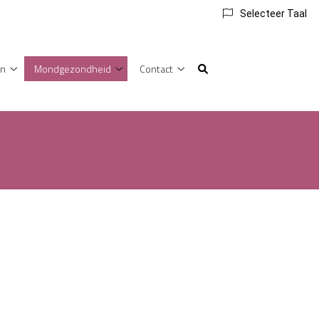
Selecteer Taal
en
Mondgezondheid
Contact
Voor
Mondgezondheid
Contact
patiënten
submenu
submenu
submenu