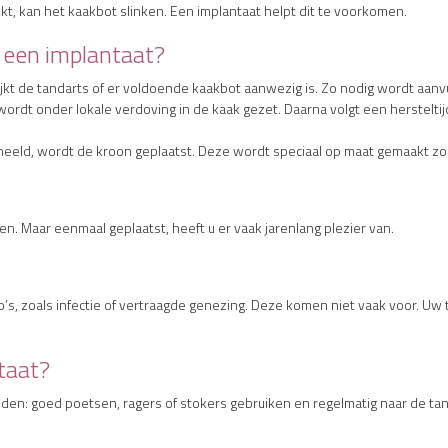
, kan het kaakbot slinken. Een implantaat helpt dit te voorkomen.
 een implantaat?
jkt de tandarts of er voldoende kaakbot aanwezig is. Zo nodig wordt aan
wordt onder lokale verdoving in de kaak gezet. Daarna volgt een herstelt
heeld, wordt de kroon geplaatst. Deze wordt speciaal op maat gemaakt zoda
. Maar eenmaal geplaatst, heeft u er vaak jarenlang plezier van.
ico’s, zoals infectie of vertraagde genezing. Deze komen niet vaak voor. U
taat?
den: goed poetsen, ragers of stokers gebruiken en regelmatig naar de tand