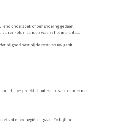
vullend onderzoek of behandeling gedaan.
ijd van enkele maanden waarin het implantaat
t hij goed past bij de rest van uw gebit.
w tandarts bespreekt dit uiteraard van tevoren met
arts of mondhygiënist gaan. Zo blijft het