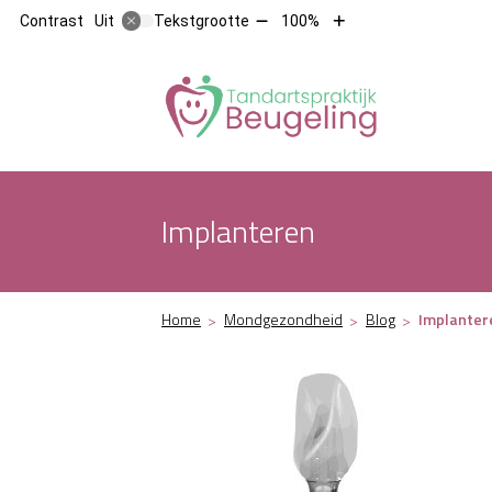
Tekst
Tekst
Contrast
Tekstgrootte
100%
Uit
verkleinen
vergroten
met
met
10%
10%
Hoofdm
Implanteren
Home
Mondgezondheid
Blog
Implanter