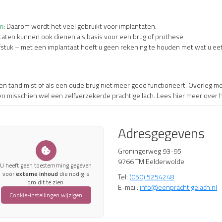
m:
Daarom wordt het veel gebruikt voor implantaten.
aten kunnen ook dienen als basis voor een brug of prothese.
fstuk – met een implantaat hoeft u geen rekening te houden met wat u eet
een tand mist of als een oude brug niet meer goed functioneert. Overleg met 
 en misschien wel een zelfverzekerde prachtige lach. Lees hier meer over 
Adresgegevens
Groningerweg 93-95
9766 TM Eelderwolde
U heeft geen toestemming gegeven
voor
externe inhoud
die nodig is
Tel:
(050) 5254248
om dit te zien.
E-mail:
info@eenprachtigelach.nl
Cookie-instellingen wijzigen