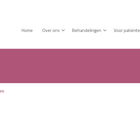
enu
Home
Over ons
Behandelingen
Voor patiënt
Over
Behandelingen
ons
submenu
submenu
en