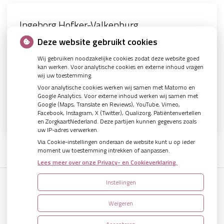
Ingeborg Hofker-Valkenburg
Beoordeling 9.2
Beoordeling 9.7
Beoordeling 9.7
Beoordeling 9.8
Paula
Ingeborg Hofker-Valkenburg
14 maart 2026
12 maart 2026
31 januari 2026
17 oktober 2025
5 sterren!
Deze website gebruikt cookies
Wij gebruiken noodzakelijke cookies zodat deze website goed
kan werken. Voor analytische cookies en externe inhoud vragen
Jeske is al meer dan 20 jaar mijn fantastische tandarts.
Deskundige en vriendelijke tandarts. Bij de recente afspraak
Zeer tevreden met zowel tandarts als mondhygiëniste.
Ik ben goed en snel geholpen. Er werd goed uitgelegd wat er
Extreem kundige tandarts en altijd prettig geholpen door de
Vriendelijk en professioneel team die net even een stapje
wij uw toestemming.
Moderne tandheelkunde, professioneel, persoonlijk en
heeft ze iets kleins, wat mij stoorde, meteen goed
ging gebeuren en de dag na de behandeling werd gebeld om
mondhygiëniste.
verder met je mee denkt. Een fijn team van specialisten die
Voor analytische cookies werken wij samen met Matomo en
vooral een erge prettige persoonlijkheid.
verholpen. Goede praktijk en fijn dat tandarts en preventie
te vragen hoe het ging. Al met al ben ik heel tevreden.
weten wat ze doen en waar ik vol vertrouwen naar toe ga!
Google Analytics. Voor externe inhoud werken wij samen met
behandeling samen kan.
Google (Maps, Translate en Reviews), YouTube, Vimeo,
Facebook, Instagram, X (Twitter), Qualizorg, Patiëntenvertellen
en ZorgkaartNederland. Deze partijen kunnen gegevens zoals
uw IP-adres verwerken.
Via Cookie-instellingen onderaan de website kunt u op ieder
moment uw toestemming intrekken of aanpassen.
Lees meer over onze Privacy- en Cookieverklaring.
Instellingen
Uw Zorg Online
|
Beheer
Weigeren
Bezoek
Bezoek
onze
onze