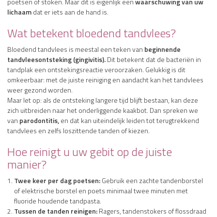
poetsen of stoken. Maar dit is eigenlijk een
waarschuwing van uw
lichaam
dat er iets aan de hand is.
Wat betekent bloedend tandvlees?
Bloedend tandvlees is meestal een teken van
beginnende
tandvleesontsteking (gingivitis).
Dit betekent dat de bacteriën in
tandplak een ontstekingsreactie veroorzaken. Gelukkig is dit
omkeerbaar: met de juiste reiniging en aandacht kan het tandvlees
weer gezond worden.
Maar let op: als de ontsteking langere tijd blijft bestaan, kan deze
zich uitbreiden naar het onderliggende kaakbot. Dan spreken we
van
parodontitis,
en dat kan uiteindelijk leiden tot terugtrekkend
tandvlees en zelfs loszittende tanden of kiezen.
Hoe reinigt u uw gebit op de juiste
manier?
Twee keer per dag poetsen:
Gebruik een zachte tandenborstel
of elektrische borstel en poets minimaal twee minuten met
fluoride houdende tandpasta.
Tussen de tanden reinigen:
Ragers, tandenstokers of flossdraad