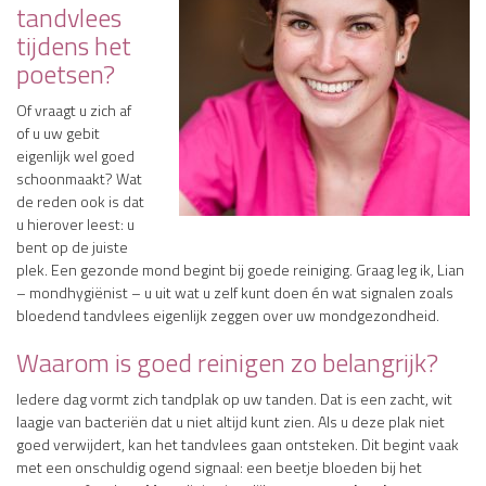
tandvlees
tijdens het
poetsen?
Of vraagt u zich af
of u uw gebit
eigenlijk wel goed
schoonmaakt? Wat
de reden ook is dat
u hierover leest: u
bent op de juiste
plek. Een gezonde mond begint bij goede reiniging. Graag leg ik, Lian
– mondhygiënist – u uit wat u zelf kunt doen én wat signalen zoals
bloedend tandvlees eigenlijk zeggen over uw mondgezondheid.
Waarom is goed reinigen zo belangrijk?
Iedere dag vormt zich tandplak op uw tanden. Dat is een zacht, wit
laagje van bacteriën dat u niet altijd kunt zien. Als u deze plak niet
goed verwijdert, kan het tandvlees gaan ontsteken. Dit begint vaak
met een onschuldig ogend signaal: een beetje bloeden bij het