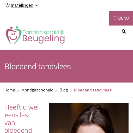
Instellingen
MENU
Hoofdmenu
Bloedend tandvlees
Home
Mondgezondheid
Blog
Bloedend tandvlees
Heeft u wel
eens last
van
bloedend