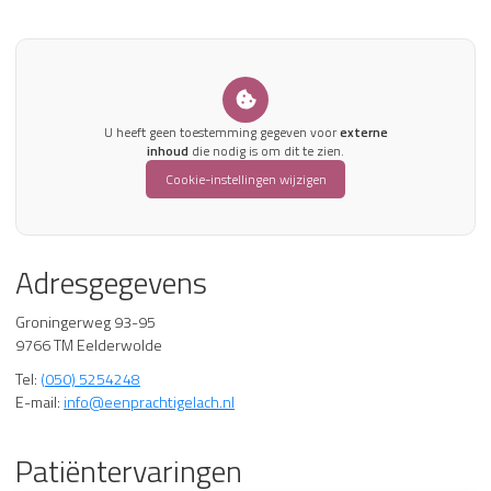
U heeft geen toestemming gegeven voor
externe
inhoud
die nodig is om dit te zien.
Cookie-instellingen wijzigen
Adresgegevens
Groningerweg 93-95
9766 TM Eelderwolde
Tel:
(050) 5254248
E-mail:
info@eenprachtigelach.nl
Patiëntervaringen