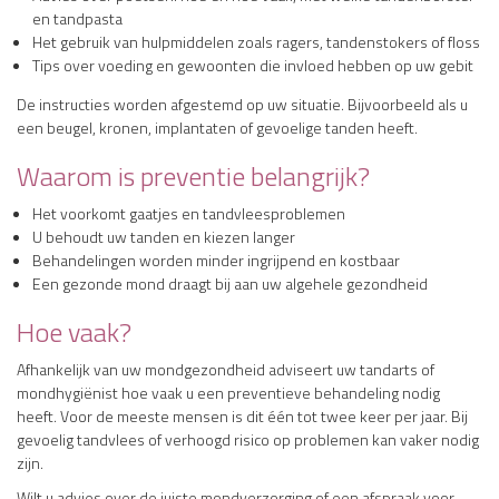
en tandpasta
Het gebruik van hulpmiddelen zoals ragers, tandenstokers of floss
Tips over voeding en gewoonten die invloed hebben op uw gebit
De instructies worden afgestemd op uw situatie. Bijvoorbeeld als u
een beugel, kronen, implantaten of gevoelige tanden heeft.
Waarom is preventie belangrijk?
Het voorkomt gaatjes en tandvleesproblemen
U behoudt uw tanden en kiezen langer
Behandelingen worden minder ingrijpend en kostbaar
Een gezonde mond draagt bij aan uw algehele gezondheid
Hoe vaak?
Afhankelijk van uw mondgezondheid adviseert uw tandarts of
mondhygiënist hoe vaak u een preventieve behandeling nodig
heeft. Voor de meeste mensen is dit één tot twee keer per jaar. Bij
gevoelig tandvlees of verhoogd risico op problemen kan vaker nodig
zijn.
Wilt u advies over de juiste mondverzorging of een afspraak voor