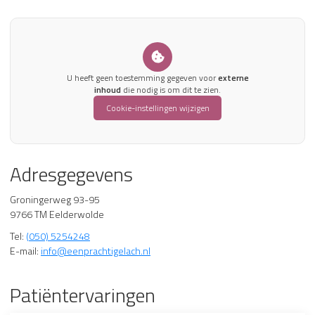
U heeft geen toestemming gegeven voor
externe
inhoud
die nodig is om dit te zien.
Cookie-instellingen wijzigen
Adresgegevens
Groningerweg 93-95
9766 TM Eelderwolde
Tel:
(050) 5254248
E-mail:
info@eenprachtigelach.nl
Patiëntervaringen