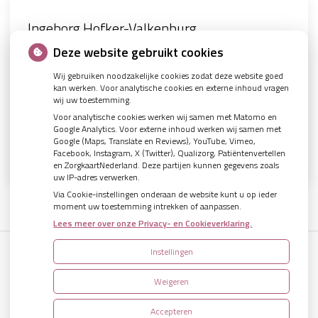
Ingeborg Hofker-Valkenburg
Beoordeling 9.2
Beoordeling 9.7
Beoordeling 9.7
Beoordeling 9.8
Paula
Ingeborg Hofker-Valkenburg
14 maart 2026
12 maart 2026
31 januari 2026
17 oktober 2025
5 sterren!
Deze website gebruikt cookies
Wij gebruiken noodzakelijke cookies zodat deze website goed
kan werken. Voor analytische cookies en externe inhoud vragen
Jeske is al meer dan 20 jaar mijn fantastische tandarts.
Deskundige en vriendelijke tandarts. Bij de recente afspraak
Zeer tevreden met zowel tandarts als mondhygiëniste.
Ik ben goed en snel geholpen. Er werd goed uitgelegd wat er
Extreem kundige tandarts en altijd prettig geholpen door de
Vriendelijk en professioneel team die net even een stapje
wij uw toestemming.
Moderne tandheelkunde, professioneel, persoonlijk en
heeft ze iets kleins, wat mij stoorde, meteen goed
ging gebeuren en de dag na de behandeling werd gebeld om
mondhygiëniste.
verder met je mee denkt. Een fijn team van specialisten die
Voor analytische cookies werken wij samen met Matomo en
vooral een erge prettige persoonlijkheid.
verholpen. Goede praktijk en fijn dat tandarts en preventie
te vragen hoe het ging. Al met al ben ik heel tevreden.
weten wat ze doen en waar ik vol vertrouwen naar toe ga!
Google Analytics. Voor externe inhoud werken wij samen met
behandeling samen kan.
Google (Maps, Translate en Reviews), YouTube, Vimeo,
Facebook, Instagram, X (Twitter), Qualizorg, Patiëntenvertellen
en ZorgkaartNederland. Deze partijen kunnen gegevens zoals
uw IP-adres verwerken.
Via Cookie-instellingen onderaan de website kunt u op ieder
moment uw toestemming intrekken of aanpassen.
Lees meer over onze Privacy- en Cookieverklaring.
Instellingen
Uw Zorg Online
|
Beheer
Weigeren
Bezoek
Bezoek
onze
onze
Accepteren
Privacy verklaring
|
Cookie-instellingen
|
Voorwaarden