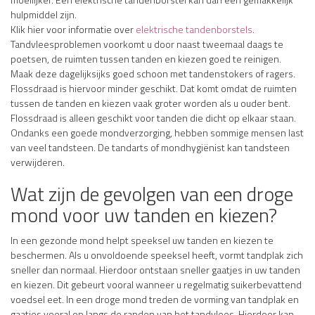
hulpmiddel zijn.
Klik hier voor informatie over
elektrische tandenborstels
.
Tandvleesproblemen voorkomt u door naast tweemaal daags te
poetsen, de ruimten tussen tanden en kiezen goed te reinigen.
Maak deze dagelijksijks goed schoon met tandenstokers of ragers.
Flossdraad is hiervoor minder geschikt. Dat komt omdat de ruimten
tussen de tanden en kiezen vaak groter worden als u ouder bent.
Flossdraad is alleen geschikt voor tanden die dicht op elkaar staan.
Ondanks een goede mondverzorging, hebben sommige mensen last
van veel tandsteen. De tandarts of mondhygiënist kan tandsteen
verwijderen.
Wat zijn de gevolgen van een droge
mond voor uw tanden en kiezen?
In een gezonde mond helpt speeksel uw tanden en kiezen te
beschermen. Als u onvoldoende speeksel heeft, vormt tandplak zich
sneller dan normaal. Hierdoor ontstaan sneller gaatjes in uw tanden
en kiezen. Dit gebeurt vooral wanneer u regelmatig suikerbevattend
voedsel eet. In een droge mond treden de vorming van tandplak en
gaatjes vooral op langs de randen van het tandvlees. Hierdoor kan