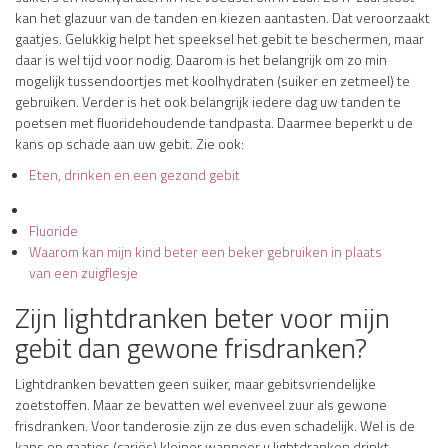
kan het glazuur van de tanden en kiezen aan­tasten. Dat veroorzaakt
gaatjes. Gelukkig helpt het speeksel het gebit te beschermen, maar
daar is wel tijd voor nodig. Daarom is het belangrijk om zo min
mogelijk tussen­doortjes met koolhydraten (suiker en zetmeel) te
gebruiken. Verder is het ook belangrijk iedere dag uw tanden te
poetsen met fluoridehoudende tandpasta. Daarmee beperkt u de
kans op schade aan uw gebit. Zie ook:
Eten, drinken en een gezond gebit
Fluoride
Waarom kan mijn kind beter een beker gebruiken in plaats
van een zuigflesje
Zijn lightdranken beter voor mijn
gebit dan gewone frisdranken?
Lightdranken bevatten geen suiker, maar gebitsvriendelijke
zoetstoffen. Maar ze bevatten wel evenveel zuur als gewone
frisdranken. Voor tanderosie zijn ze dus even schadelijk. Wel is de
kans op gaatjes (cariës) kleiner wanneer u lightdranken drinkt.