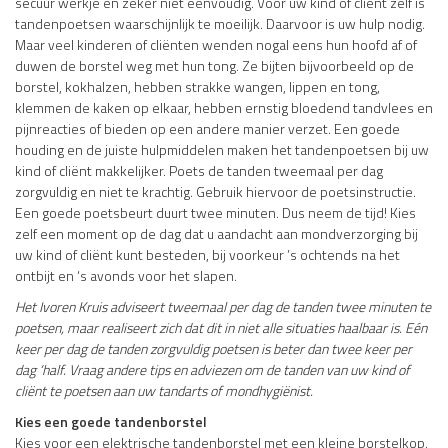
secuur werkje en zeker niet eenvoudig. Voor uw kind of cliënt zelf is
tandenpoetsen waarschijnlijk te moeilijk. Daarvoor is uw hulp nodig.
Maar veel kinderen of cliënten wenden nogal eens hun hoofd af of
duwen de borstel weg met hun tong. Ze bijten bijvoorbeeld op de
borstel, kokhalzen, hebben strakke wangen, lippen en tong,
klemmen de kaken op elkaar, hebben ernstig bloedend tandvlees en
pijnreacties of bieden op een andere manier verzet. Een goede
houding en de juiste hulpmiddelen maken het tandenpoetsen bij uw
kind of cliënt makkelijker. Poets de tanden tweemaal per dag
zorgvuldig en niet te krachtig. Gebruik hiervoor de poetsinstructie.
Een goede poetsbeurt duurt twee minuten. Dus neem de tijd! Kies
zelf een moment op de dag dat u aandacht aan mondverzorging bij
uw kind of cliënt kunt besteden, bij voorkeur ’s ochtends na het
ontbijt en ‘s avonds voor het slapen.
Het Ivoren Kruis adviseert tweemaal per dag de tanden twee minuten te
poetsen, maar realiseert zich dat dit in niet alle situaties haalbaar is. Eén
keer per dag de tanden zorgvuldig poetsen is beter dan twee keer per
dag ‘half. Vraag andere tips en adviezen om de tanden van uw kind of
cliënt te poetsen aan uw tandarts of mondhygiënist.
Kies een goede tandenborstel
Kies voor een elektrische tandenborstel met een kleine borstelkop.