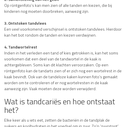
Op röntgenfoto’s kan men zien of alle tanden en kiezen, die bij
kinderen nog moeten doorbreken, aanwezig zijn.
3. Ontstoken tandvlees
Een veel voorkomend verschijnsel is ontstoken tandvlees. Hierdoor
kan het bot rondom de tanden en kiezen verdwijnen.
4.
Tandwortelrest
Indien in het verleden een tand of kies getrokken is, kan het soms
voorkomen dat een deel van de tandwortel in de kaak is
achtergebleven. Soms kan dit klachten veroorzaken. Op een
röntgenfoto kan de tandarts zien of er zich nog een wortelrest in de
kaak bevindt. Ook van de tandeloze kaken kunnen foto’s gemaakt
worden om te controleren of er nog wortelresten in de kaak
aanwezig zijn. Vaak moeten deze worden verwijderd.
Wat is tandcariës en hoe ontstaat
het?
Elke keer als u iets eet, zetten de bacteriën in de tandplak de
suikers en koolhydraten in het voedsel om in zuur. Zo’n ‘zuurstoot’