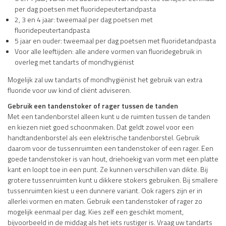
per dag poetsen met fluoridepeutertandpasta
2, 3 en 4 jaar: tweemaal per dag poetsen met
fluoridepeutertandpasta
5 jaar en ouder: tweemaal per dag poetsen met fluoridetandpasta
Voor alle leeftijden: alle andere vormen van fluoridegebruik in
overleg met tandarts of mondhygiënist
Mogelijk zal uw tandarts of mondhygiënist het gebruik van extra
fluoride voor uw kind of cliënt adviseren.
Gebruik een tandenstoker of rager tussen de tanden
Met een tandenborstel alleen kunt u de ruimten tussen de tanden
en kiezen niet goed schoonmaken. Dat geldt zowel voor een
handtandenborstel als een elektrische tandenborstel. Gebruik
daarom voor de tussenruimten een tandenstoker of een rager. Een
goede tandenstoker is van hout, driehoekig van vorm met een platte
kant en loopt toe in een punt. Ze kunnen verschillen van dikte. Bij
grotere tussenruimten kunt u dikkere stokers gebruiken. Bij smallere
tussenruimten kiest u een dunnere variant. Ook ragers zijn er in
allerlei vormen en maten. Gebruik een tandenstoker of rager zo
mogelijk eenmaal per dag. Kies zelf een geschikt moment,
bijvoorbeeld in de middag als het iets rustiger is. Vraag uw tandarts