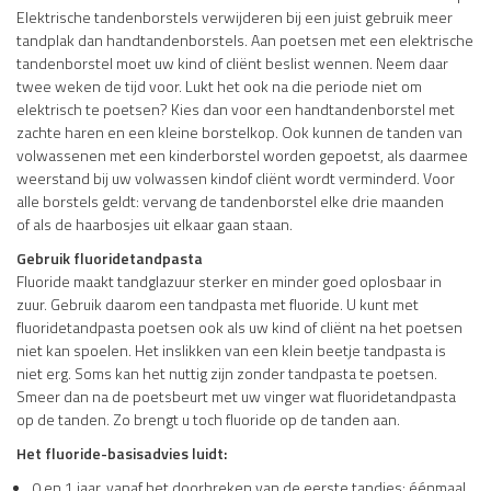
Elektrische tandenborstels verwijderen bij een juist gebruik meer
tandplak dan handtandenborstels. Aan poetsen met een elektrische
tandenborstel moet uw kind of cliënt beslist wennen. Neem daar
twee weken de tijd voor. Lukt het ook na die periode niet om
elektrisch te poetsen? Kies dan voor een handtandenborstel met
zachte haren en een kleine borstelkop. Ook kunnen de tanden van
volwassenen met een kinderborstel worden gepoetst, als daarmee
weerstand bij uw volwassen kindof cliënt wordt verminderd. Voor
alle borstels geldt: vervang de tandenborstel elke drie maanden
of als de haarbosjes uit elkaar gaan staan.
Gebruik fluoridetandpasta
Fluoride maakt tandglazuur sterker en minder goed oplosbaar in
zuur. Gebruik daarom een tandpasta met fluoride. U kunt met
fluoridetandpasta poetsen ook als uw kind of cliënt na het poetsen
niet kan spoelen. Het inslikken van een klein beetje tandpasta is
niet erg. Soms kan het nuttig zijn zonder tandpasta te poetsen.
Smeer dan na de poetsbeurt met uw vinger wat fluoridetandpasta
op de tanden. Zo brengt u toch fluoride op de tanden aan.
Het fluoride-basisadvies luidt:
0 en 1 jaar, vanaf het doorbreken van de eerste tandjes: éénmaal